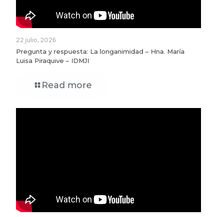
22 julio, 2026
Pregunta y respuesta: La longanimidad – Hna. María
Luisa Piraquive – IDMJI
Read more