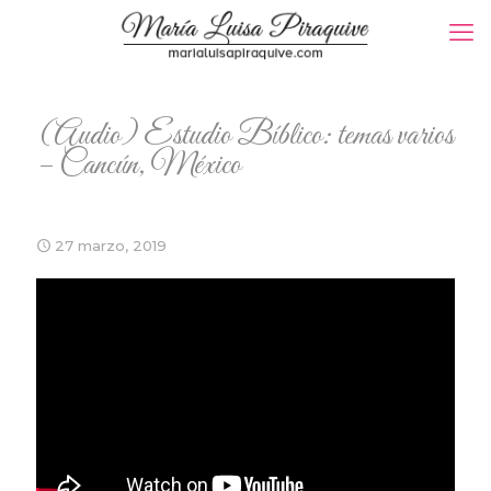
(Audio) Estudio Bíblico: temas varios
– Cancún, México
27 marzo, 2019