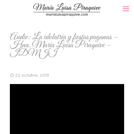
Audio: La idolatría y fiestas paganas –
Hna. María Luisa Piraquive –
IDMJI
22 octubre, 2019