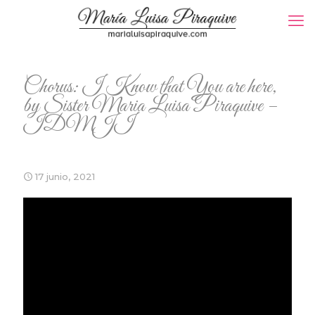
Chorus: I Know that You are here,
by Sister Maria Luisa Piraquive –
IDMJI
17 junio, 2021