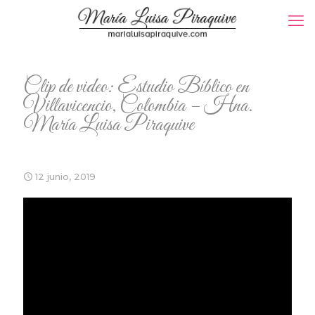
Clip de video: Estudio Bíblico en
Villavicencio, Colombia – Hna.
María Luisa Piraquive
12 junio, 2019