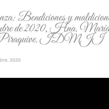
za: Bendiciones y maldicion
iembre de 2020, Hna. Marí
a Piraquive. IDMJI
bre, 2020