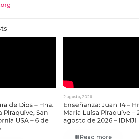
i.org
sts
2 agosto, 2026
a de Dios – Hna.
Enseñanza: Juan 14 – H
a Piraquive, San
María Luisa Piraquive – 
ornia USA – 6 de
agosto de 2026 – IDMJI
6
Read more