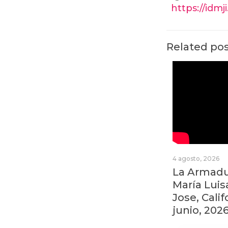
https://idmj
Related po
4 agosto, 2026
La Armadur
María Luis
Jose, Calif
junio, 202