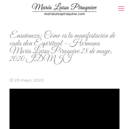
Enseñanza: Cómo es la manifestación de
cada don Espiritual – Hermana
María Luisa Piraquive 28 de mayo,
2020 IDMJI
29 mayo, 2020