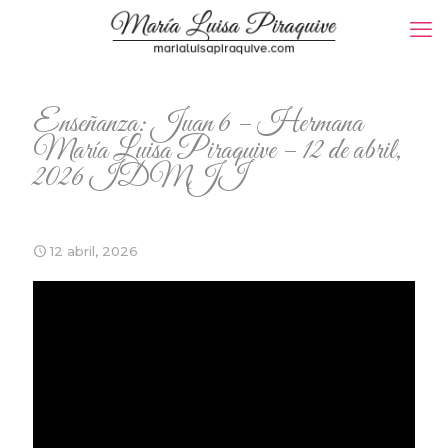
Enseñanza: Juan 6 – Hermana
María Luisa Piraquive – 12 de abril,
2026 IDMJI
12 abril, 2026