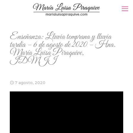
Enseñanza: Lluvia temprana y lluvia
tardía – 6 de agosto de 2020 – Hna.
María Luisa Piraquive,
IDMJI
7 agosto, 2020