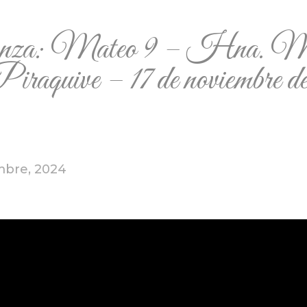
anza: Mateo 9 – Hna. M
iraquive – 17 de noviembre d
mbre, 2024