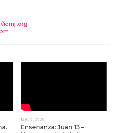
//idmji.org
.com
12 julio, 2026
na.
Enseñanza: Juan 13 –