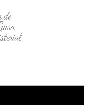
 de
uisa
terial