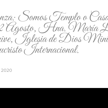
nza: Somos Templo o Casa
2 Agosto, Hna. María L
ive, Iglesia de Dios Minis
cristo Internacional.
, 2020