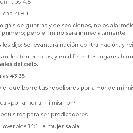
orintios 4:6
ucas 21:9-11
oigáis de guerras y de sediciones, no os alarméi
primero; pero el fin no será inmediatamente.
les dijo: Se levantará nación contra nación, y re
grandes terremotos, y en diferentes lugares hamb
les del cielo.
aías 43:25
oy el que borro tus rebeliones por amor de mí m
ifica «por amor a mi mismo»?
equisitos para ser predicadores
roverbios 14:1 La mujer sabia;