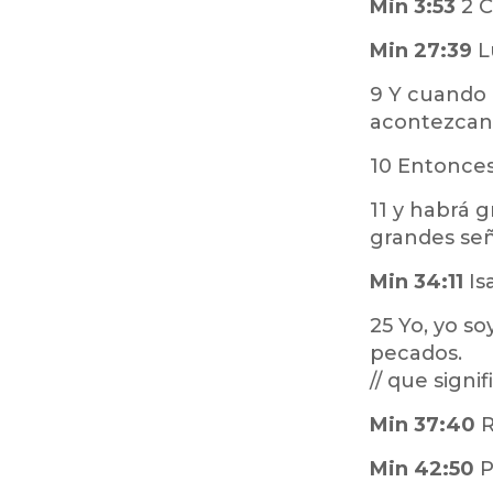
Min 3:53
2 C
Min 27:39
L
9 Y cuando 
acontezcan 
10 Entonces 
11 y habrá 
grandes seña
Min 34:11
Is
25 Yo, yo s
pecados.
// que sign
Min 37:40
R
Min 42:50
P