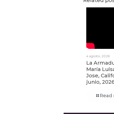
Related po
4 agosto, 2026
La Armadur
María Luis
Jose, Calif
junio, 202
Read