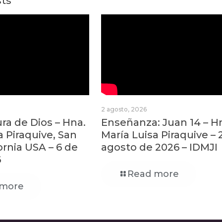
sts
2 agosto, 2026
a de Dios – Hna.
Enseñanza: Juan 14 – H
a Piraquive, San
María Luisa Piraquive – 
ornia USA – 6 de
agosto de 2026 – IDMJI
6
Read more
 more