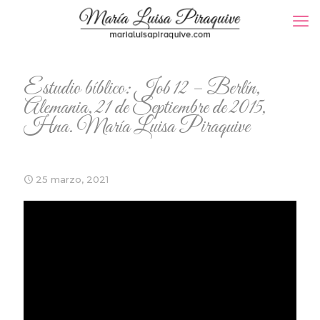
Estudio bíblico: Job 12 – Berlín,
Alemania, 21 de Septiembre de 2015,
Hna. María Luisa Piraquive
25 marzo, 2021