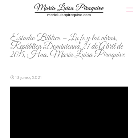
Estudio Bíblico – La fe y las obras,
República Dominicana, 21 de Abril de
2015, Hna. María Luisa Piraquive
13 junio, 2021