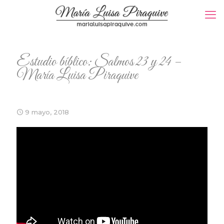
Estudio bíblico: Salmos 23 y 24 –
María Luisa Piraquive
9 mayo, 2018