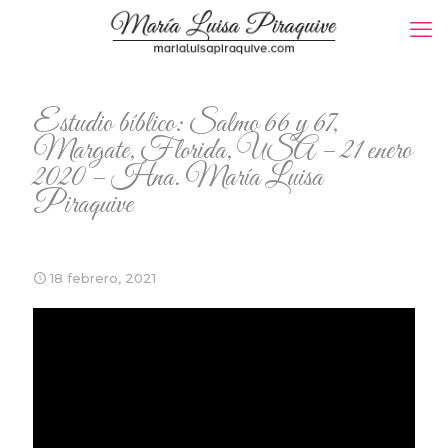
Estudio bíblico: Salmo 66 y 67,
Margate, Florida, USA – 21 enero
2020 – Hna. María Luisa
Piraquive
18 febrero, 2021