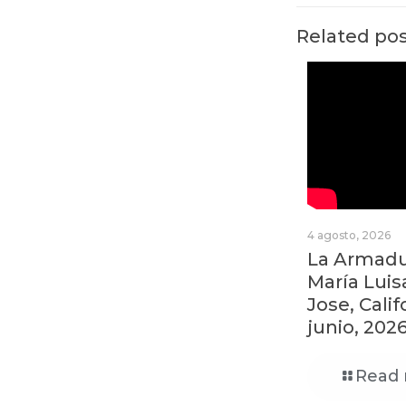
Related po
4 agosto, 2026
La Armadur
María Luis
Jose, Calif
junio, 202
Read