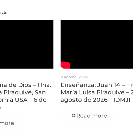
sts
2 agosto, 2026
a de Dios – Hna.
Enseñanza: Juan 14 – H
a Piraquive, San
María Luisa Piraquive – 
ornia USA – 6 de
agosto de 2026 – IDMJI
6
Read more
 more