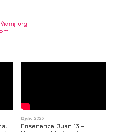
//idmji.org
.com
12 julio, 2026
na.
Enseñanza: Juan 13 –