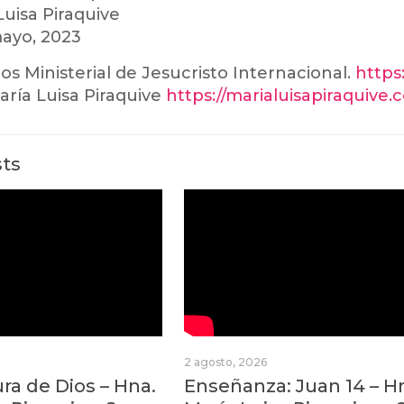
Luisa Piraquive
ayo, 2023
ios Ministerial de Jesucristo Internacional.
https:
ría Luisa Piraquive
https://marialuisapiraquive
sts
2 agosto, 2026
a de Dios – Hna.
Enseñanza: Juan 14 – H