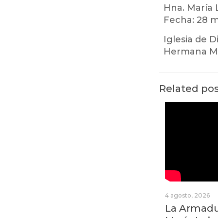
Hna. María 
Fecha: 28 m
Iglesia de D
Hermana Ma
Related po
4 agosto, 2026
La Armadur