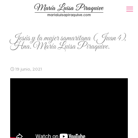
Jesús y la mujer samaritana (Juan 4),
Hna. María Luisa Piraquive.
19 junio, 2021