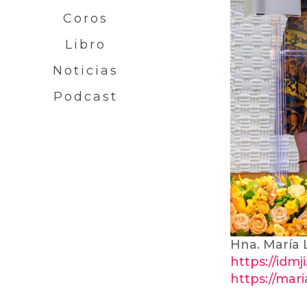
Coros
Libro
Noticias
Podcast
Hna. María L
https://idmj
https://mar