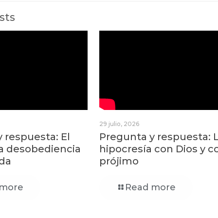
sts
29 julio, 2026
 respuesta: El
Pregunta y respuesta: 
la desobediencia
hipocresía con Dios y c
da
prójimo
 more
Read more