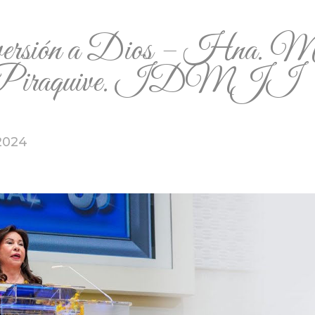
versión a Dios – Hna. M
a Piraquive. IDMJI
2024