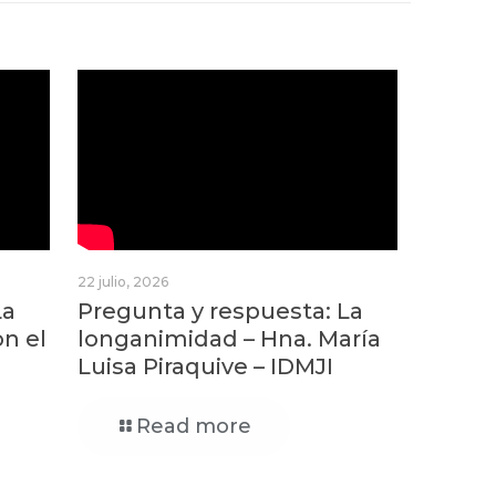
22 julio, 2026
La
Pregunta y respuesta: La
on el
longanimidad – Hna. María
Luisa Piraquive – IDMJI
Read more