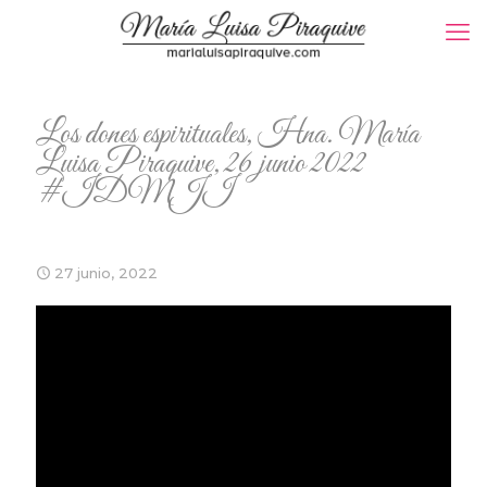
Los dones espirituales, Hna. María
Luisa Piraquive, 26 junio 2022
#IDMJI
27 junio, 2022