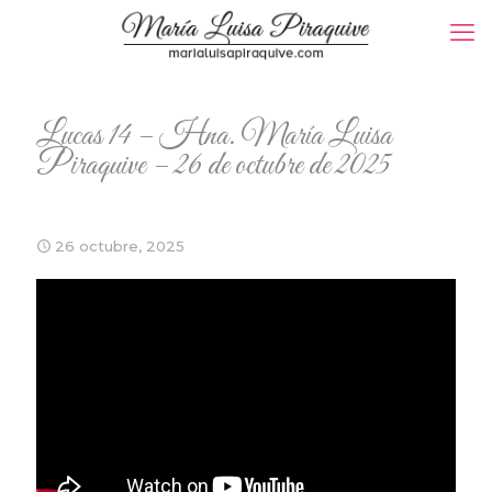
Lucas 14 – Hna. María Luisa
Piraquive – 26 de octubre de 2025
26 octubre, 2025