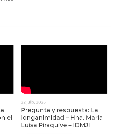
22 julio, 2026
La
Pregunta y respuesta: La
on el
longanimidad – Hna. María
Luisa Piraquive – IDMJI