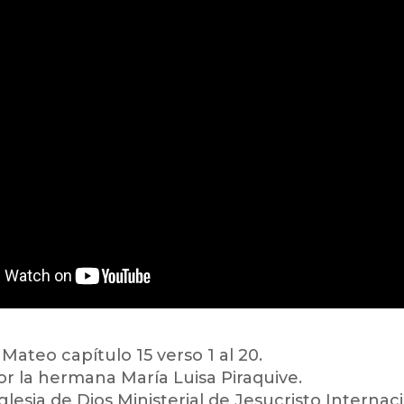
Mateo capítulo 15 verso 1 al 20.
or la hermana María Luisa Piraquive.
Iglesia de Dios Ministerial de Jesucristo Internaci