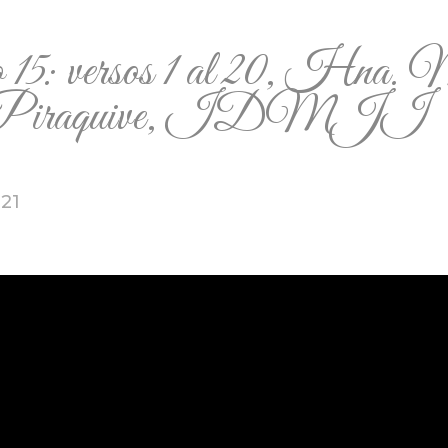
15: versos 1 al 20, Hna. 
a Piraquive, IDMJI
021