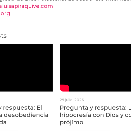
ialuisapiraquive.com
i.org
sts
29 julio, 2026
 respuesta: El
Pregunta y respuesta: 
la desobediencia
hipocresía con Dios y c
da
prójimo