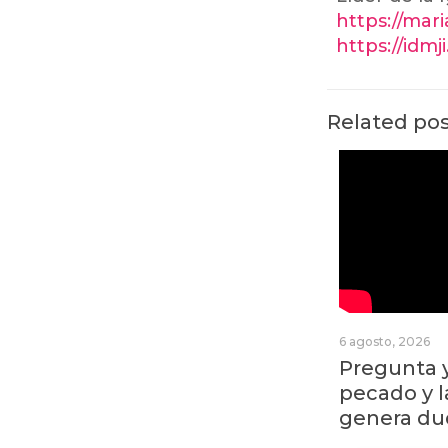
https://mar
https://idmj
Related po
6 agosto, 2026
Pregunta y
pecado y 
genera du