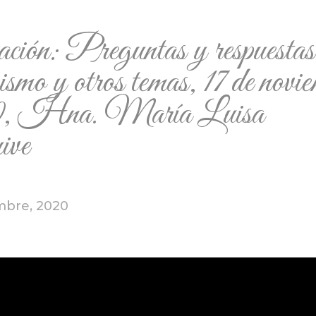
ión: Preguntas y respuestas 
ismo y otros temas, 17 de novi
0, Hna. María Luisa
ive
mbre, 2020