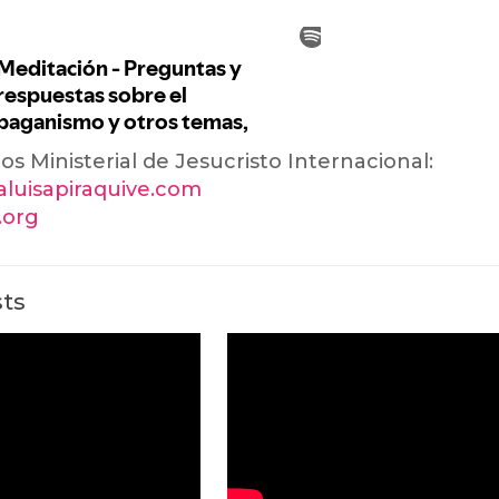
ios Ministerial de Jesucristo Internacional:
ialuisapiraquive.com
i.org
sts