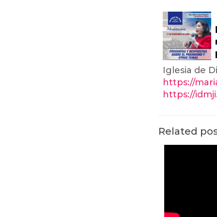
Iglesia de D
https://mar
https://idmj
Related po