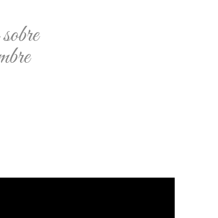
sobre
embre