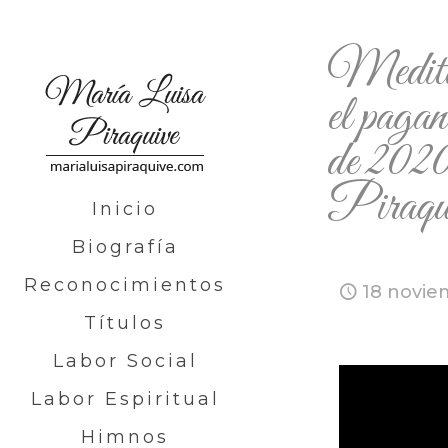
Meditac
el pagan
de 202
Piraqu
Inicio
Biografía
Reconocimientos
18 novie
Títulos
Labor Social
Labor Espiritual
Himnos