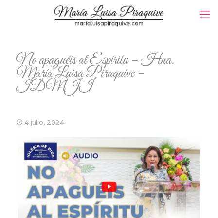
No apaguéis al Espíritu – Hna.
María Luisa Piraquive –
IDMJI
4 julio, 2024