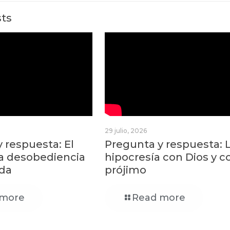
sts
29 julio, 2026
 respuesta: El
Pregunta y respuesta: 
la desobediencia
hipocresía con Dios y c
da
prójimo
 more
Read more