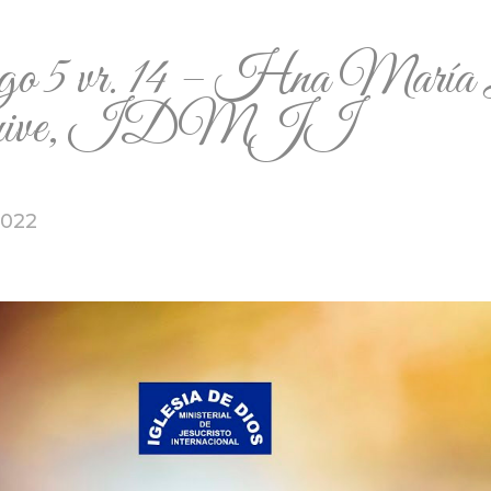
go 5 vr. 14 – Hna María 
quive, IDMJI
2022