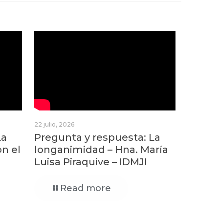
22 julio, 2026
La
Pregunta y respuesta: La
on el
longanimidad – Hna. María
Luisa Piraquive – IDMJI
Read more