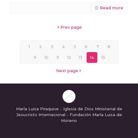
Read more
Prev page
1
2
3
4
5
6
7
8
9
10
11
12
13
14
15
Next page
María Luisa Piraquive - Iglesia de Dios Ministerial de
Jesucristo Internacional - Fundación María Luisa de
Moreno