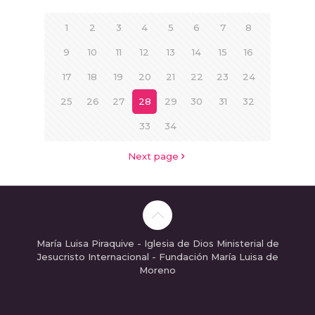
1
2
3
4
5
6
7
8
9
10
11
12
13
14
15
16
17
18
19
20
21
22
23
24
25
26
27
28
29
30
31
32
33
34
Next page
María Luisa Piraquive - Iglesia de Dios Ministerial de
Jesucristo Internacional - Fundación María Luisa de
Moreno