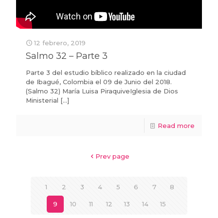
12 febrero, 2019
Salmo 32 – Parte 3
Parte 3 del estudio bíblico realizado en la ciudad
de Ibagué, Colombia el 09 de Junio del 2018.
(Salmo 32) María Luisa PiraquiveIglesia de Dios
Ministerial
[…]
Read more
Prev page
1
2
3
4
5
6
7
8
9
10
11
12
13
14
15