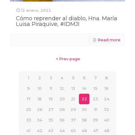
12 enero, 2022
Cómo reprender al diablo, Hna. María
Luisa Piraquive, #IDMJI
Read more
Prev page
1
2
3
4
5
6
7
8
9
10
11
12
13
14
15
16
17
18
19
20
21
22
23
24
25
26
27
28
29
30
31
32
33
34
35
36
37
38
39
40
41
42
43
44
45
46
47
48