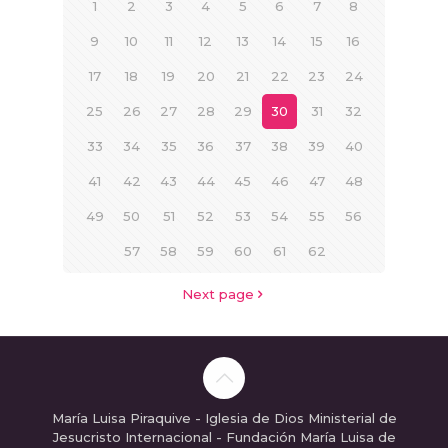
1
2
3
4
5
6
7
8
9
10
11
12
13
14
15
16
17
18
19
20
21
22
23
24
25
26
27
28
29
30
31
32
33
34
35
36
37
38
39
40
41
42
43
44
45
46
47
48
49
50
51
52
53
54
55
56
57
58
59
60
61
62
Next page
María Luisa Piraquive - Iglesia de Dios Ministerial de
Jesucristo Internacional - Fundación María Luisa de