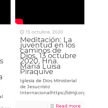
13 octubre, 2020
Meditación: La
juventud en los
caminos de
Dios, 13 octubre
s
2020, Hna.
María Luisa
Piraquive
a
a
Iglesia de Dios Ministerial
e
de Jesucristo
Internacionalhttps://idmji.org
al
Read more