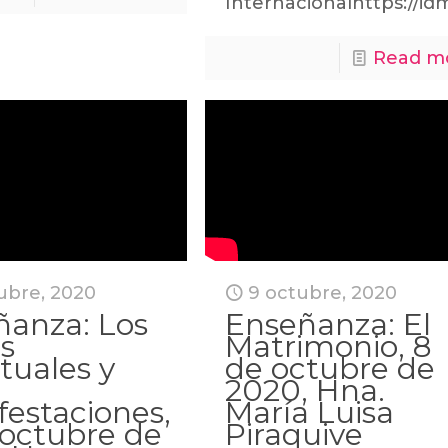
Internacionalhttps://idm
Read m
tubre, 2020
9 octubre, 2020
ñanza: Los
Enseñanza: El
s
Matrimonio, 8
ituales y
de octubre de
2020, Hna.
estaciones,
María Luisa
 octubre de
Piraquive