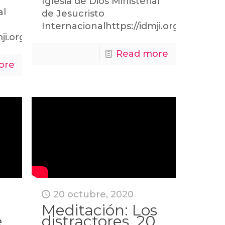
Iglesia de Dios Ministerial
al
de Jesucristo
Internacionalhttps://idmji.org
ji.org
Read more
ore
20 octubre, 2020
Meditación: Los
e
distractores, 20