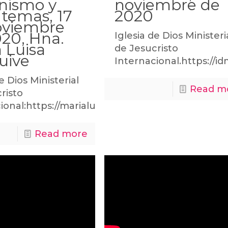
nismo y
noviembre de
 temas, 17
2020
oviembre
20, Hna.
Iglesia de Dios Ministeri
 Luisa
de Jesucristo
uive
Internacional.https://id
e Dios Ministerial
Read m
risto
ional:https://marialuisapiraquive.comhttps://idmj
Read more