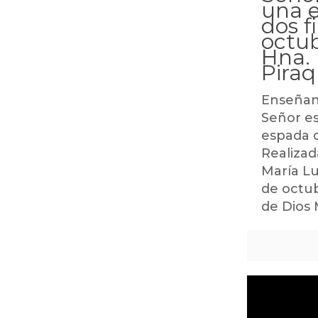
una 
dos f
octu
Hna. 
Piraq
Enseñanz
Señor e
espada d
Realiza
María Lu
de octub
de Dios 