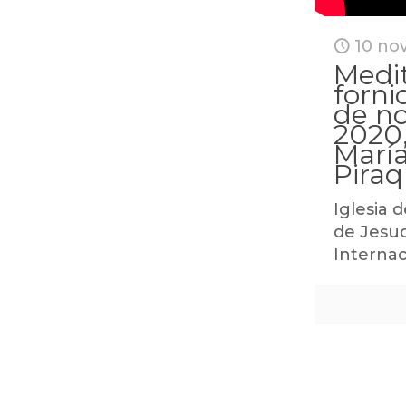
10 no
Medit
forni
de n
2020
María
Piraq
Iglesia d
de Jesuc
Internac