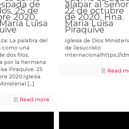
espada de
alabar al Señor
ilos, 25 de
22 de octubre
bre 2020,
de 2020, Hna.
María Luisa
María Luisa
uive
Piraquive
a: La palabra del
Iglesia de Dios Ministeri
s como una
de Jesucristo
e dos filos.
Internacionalhttps://id
da por la hermana
isa Piraquive. 25
Read m
re 2020.Iglesia
Ministerial
[…]
Read more