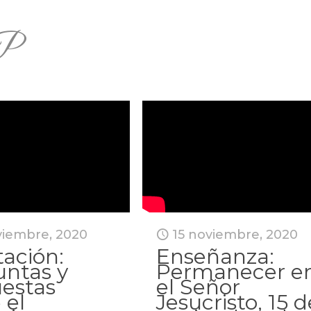
P
viembre, 2020
15 noviembre, 2020
ación:
Enseñanza:
untas y
Permanecer e
uestas
el Señor
 el
Jesucristo, 15 d