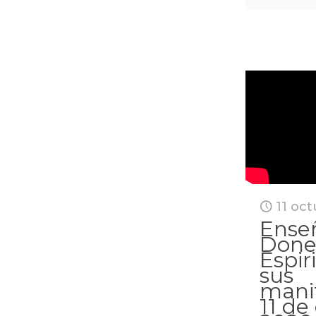
11 oc
Ense
Done
Espir
sus
manif
11 de