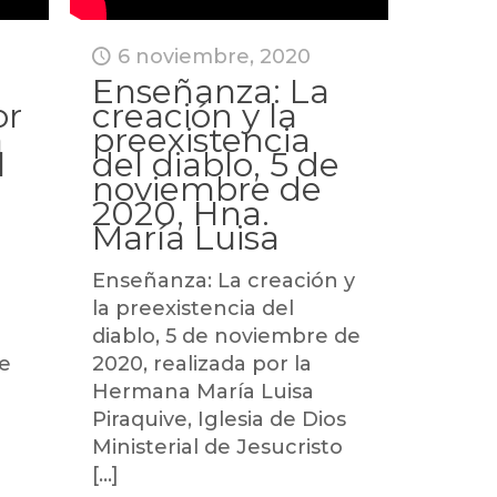
6 noviembre, 2020
Enseñanza: La
or
creación y la
a
preexistencia
l
del diablo, 5 de
noviembre de
2020, Hna.
María Luisa
Enseñanza: La creación y
la preexistencia del
e.com
diablo, 5 de noviembre de
de
2020, realizada por la
Hermana María Luisa
Piraquive, Iglesia de Dios
Ministerial de Jesucristo
[…]