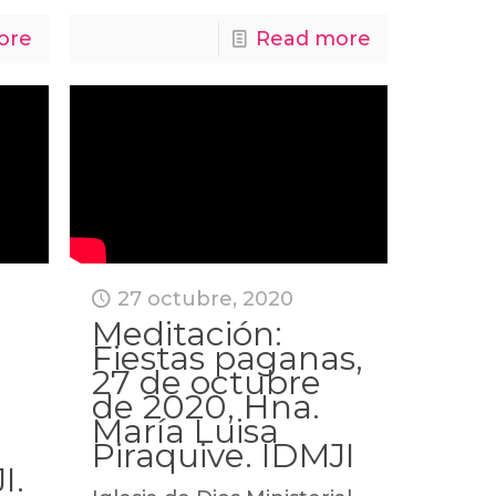
ore
Read more
27 octubre, 2020
Meditación:
Fiestas paganas,
27 de octubre
de 2020, Hna.
María Luisa
Piraquive. IDMJI
I.