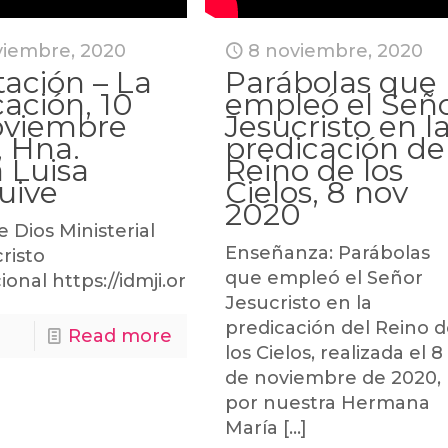
viembre, 2020
8 noviembre, 2020
ación – La
Parábolas que
cación, 10
empleó el Señ
oviembre
Jesucristo en l
, Hna.
predicación de
 Luisa
Reino de los
uive
Cielos, 8 nov
2020
e Dios Ministerial
Enseñanza: Parábolas
risto
que empleó el Señor
ional https://idmji.orghttps://marialuisapiraquiv
Jesucristo en la
predicación del Reino 
Read more
los Cielos, realizada el 8
de noviembre de 2020,
por nuestra Hermana
María
[…]