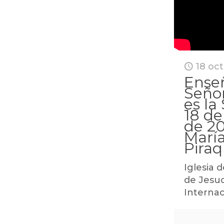
18 oc
Enseñ
Señor
es la
18 de
de 20
María
Piraq
Iglesia d
de Jesuc
Internac