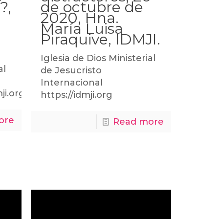
?,
de octubre de
2020, Hna.
María Luisa
Piraquive, IDMJI.
Iglesia de Dios Ministerial
al
de Jesucristo
Internacional
mji.orghttps://marialuisapiraquive.com
https://idmji.org
ore
Read more