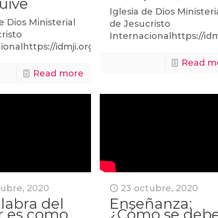
uive
Iglesia de Dios Ministeri
e Dios Ministerial
de Jesucristo
risto
Internacionalhttps://idm
ionalhttps://idmji.org
Read m
Read more
tubre, 2020
23 octubre, 2020
labra del
Enseñanza:
r es como
¿Cómo se deb