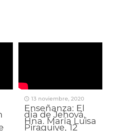
13 noviembre, 2020
Enseñanza: El
n
día de Jehová,
Hna. María Luisa
e
Piraquive, 12