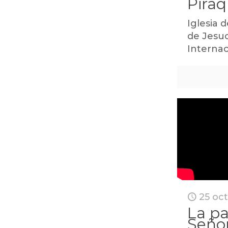
Piraq
Iglesia d
de Jesuc
Internac
25 oc
La pa
Seño