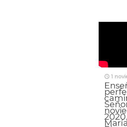
1 nov
Ense
perfe
cami
Señor
novi
2020
María