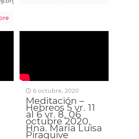
ji.org
ore
6 octubre, 2020
Meditación –
Hebreos 5 vr. 11
al 6 vr. 8, 06
octubre 2020,
Hna. María Luisa
Piraquive