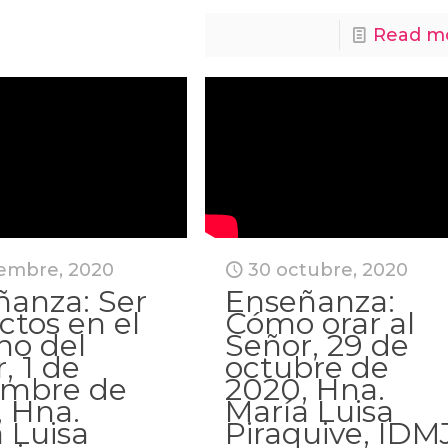
Read m
iembre, 2020
30 octubre, 2020
ñanza: Ser
Enseñanza:
ctos en el
Cómo orar al
no del
Señor, 29 de
, 1 de
octubre de
embre de
2020, Hna.
, Hna.
María Luisa
 Luisa
Piraquive, IDMJ