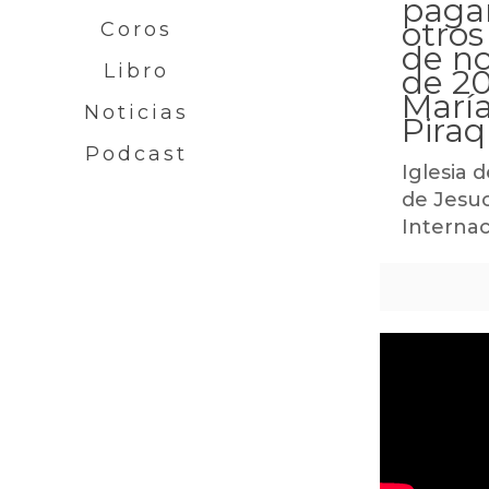
paga
otros
Coros
de n
Libro
de 20
María
Noticias
Piraq
Podcast
Iglesia d
de Jesuc
Internac