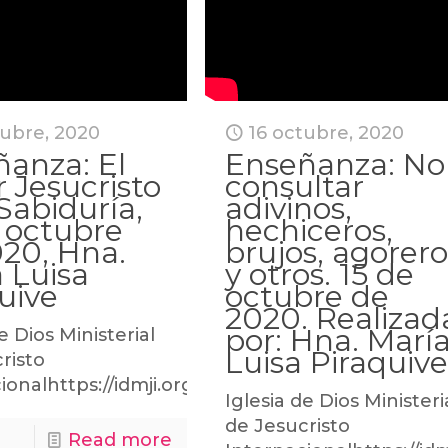
tubre, 2020
16 octubre, 2020
anza: El
Enseñanza: No
 Jesucristo
consultar
 Sabiduría,
adivinos,
 octubre
hechiceros,
20, Hna.
brujos, agorero
 Luisa
y otros. 15 de
uive
octubre de
2020. Realizad
por: Hna. Marí
e Dios Ministerial
Luisa Piraquiv
risto
ionalhttps://idmji.org
Iglesia de Dios Ministeri
de Jesucristo
Read more