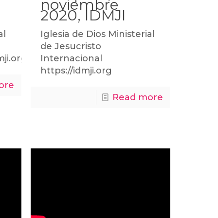
noviembre
2020, IDMJI
al
Iglesia de Dios Ministerial
de Jesucristo
mji.org
Internacional
https://idmji.org
ore
Read more
i.org