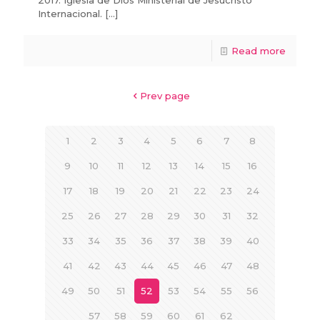
2017. Iglesia de Dios Ministerial de Jesucristo
Internacional.
[…]
Read more
Prev page
1
2
3
4
5
6
7
8
9
10
11
12
13
14
15
16
17
18
19
20
21
22
23
24
25
26
27
28
29
30
31
32
33
34
35
36
37
38
39
40
41
42
43
44
45
46
47
48
49
50
51
52
53
54
55
56
57
58
59
60
61
62