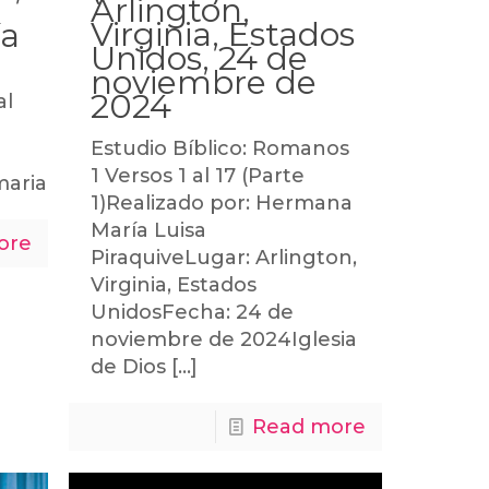
Arlington,
Virginia, Estados
ía
Unidos, 24 de
e
noviembre de
2024
al
Estudio Bíblico: Romanos
1 Versos 1 al 17 (Parte
/marialuisapiraquive.com
1)Realizado por: Hermana
María Luisa
ore
PiraquiveLugar: Arlington,
Virginia, Estados
UnidosFecha: 24 de
noviembre de 2024Iglesia
de Dios
[…]
Read more