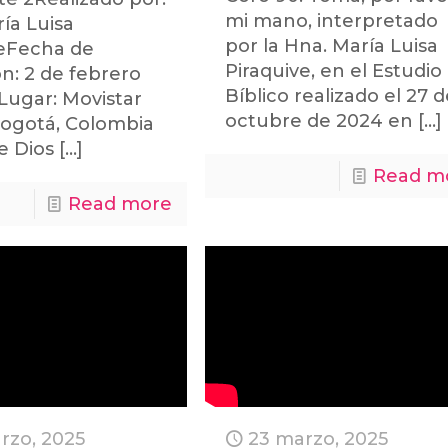
mi mano, interpretado
ía Luisa
por la Hna. María Luisa
veFecha de
Piraquive, en el Estudio
n: 2 de febrero
Bíblico realizado el 27 
Lugar: Movistar
octubre de 2024 en
[…]
Bogotá, Colombia
de Dios
[…]
Read m
Read more
rzo, 2025
23 marzo, 2025