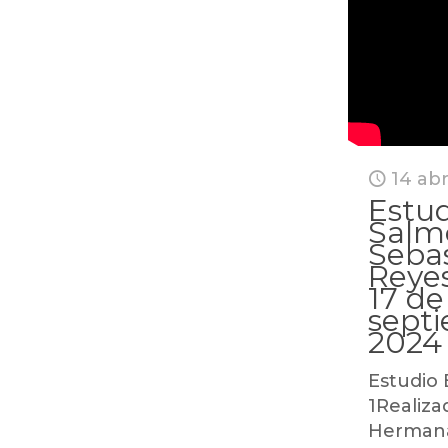
14 abr
Estud
Salmo
Sebas
Reyes
17 de
sept
2024
Estudio 
1Realiza
Hermana