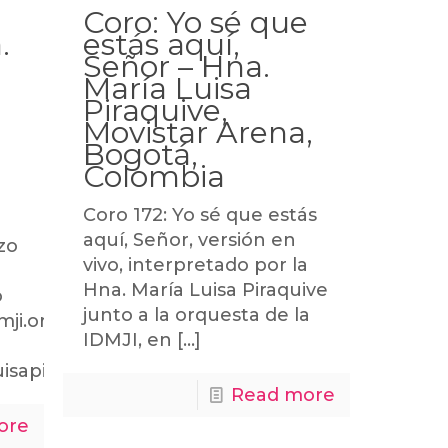
Coro: Yo sé que
.
estás aquí,
Señor – Hna.
María Luisa
Piraquive,
Movistar Arena,
Bogotá,
Colombia
Coro 172: Yo sé que estás
aquí, Señor, versión en
zo
vivo, interpretado por la
Hna. María Luisa Piraquive
o
junto a la orquesta de la
idmji.orgHermana
IDMJI, en
[…]
luisapiraquive.com
Read more
ore