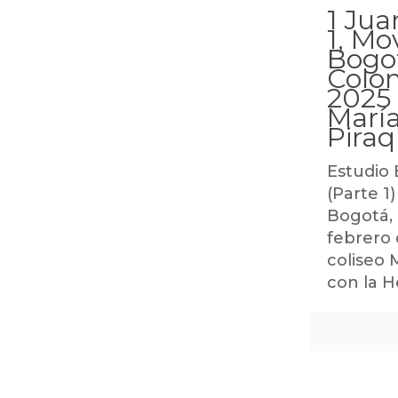
1 Jua
1, Mo
Bogo
Colom
2025 
María
Piraq
Estudio 
(Parte 1
Bogotá, 
febrero 
coliseo 
con la 