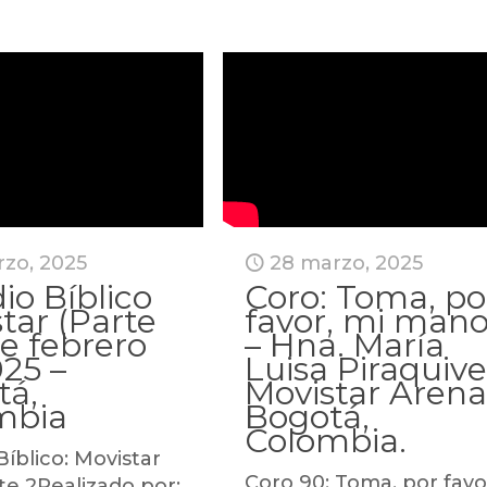
rzo, 2025
28 marzo, 2025
io Bíblico
Coro: Toma, po
tar (Parte
favor, mi man
de febrero
– Hna. María
25 –
Luisa Piraquive
tá,
Movistar Arena
mbia
Bogotá,
Colombia.
Bíblico: Movistar
Coro 90: Toma, por favo
rte 2Realizado por: