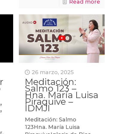
Read more
26 marzo, 2025
r
Meditación:
o
Salmo 123 –
Hna. María Luisa
,
Piraquive –
,
IDMJI
Meditación: Salmo
123Hna. María Luisa
r,