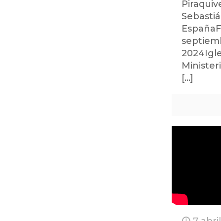
Piraquiv
Sebastiá
EspañaF
septiem
2024Igle
Minister
[…]