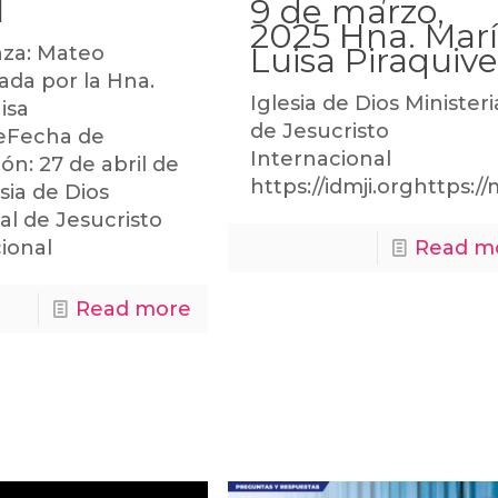
I
9 de marzo,
2025 Hna. Mar
Luisa Piraquiv
za: Mateo
ada por la Hna.
Iglesia de Dios Ministeri
isa
de Jesucristo
veFecha de
Internacional
ón: 27 de abril de
https://idmji.orghttps:/
sia de Dios
ial de Jesucristo
Read m
ional
Read more