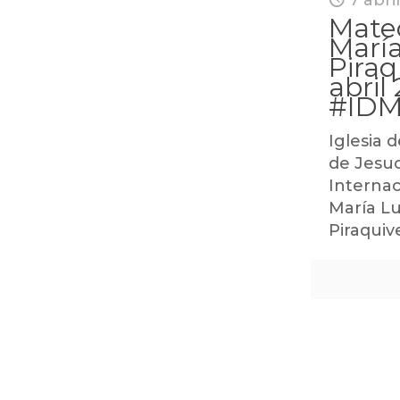
7 abri
Mateo
María
Piraq
abril
#IDM
Iglesia d
de Jesuc
Internac
María Lu
Piraquiv