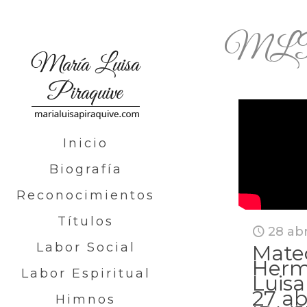
ML
Inicio
Biografía
Reconocimientos
Títulos
28 abr
Labor Social
Mate
Herm
Labor Espiritual
Luisa
27 ab
Himnos