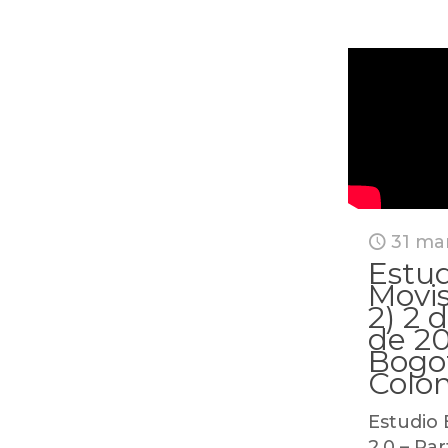
31 ma
Estud
Movis
2) 2 
de 20
Bogo
Colo
Estudio 
2.0 – Pa