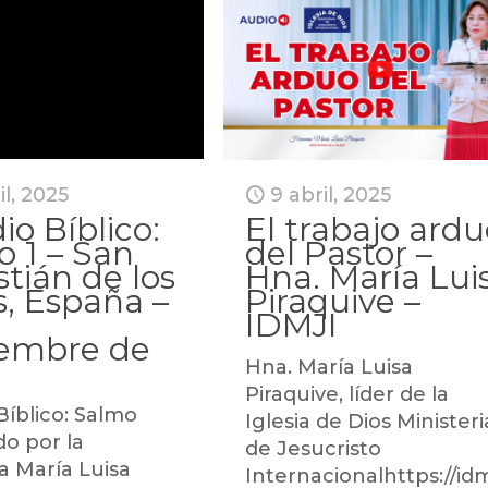
il, 2025
9 abril, 2025
io Bíblico:
El trabajo ard
 1 – San
del Pastor –
tián de los
Hna. María Lui
, España –
Piraquive –
IDMJI
iembre de
Hna. María Luisa
Piraquive, líder de la
Bíblico: Salmo
Iglesia de Dios Ministeri
do por la
de Jesucristo
 María Luisa
Internacionalhttps://id