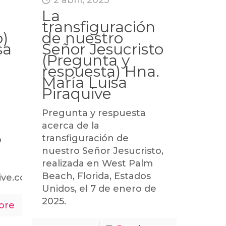
2 abril, 2025
La
transfiguración
o)
de nuestro
sa
Señor Jesucristo
(Pregunta y
respuesta) Hna.
a
María Luisa
Piraquive
Pregunta y respuesta
acerca de la
transfiguración de
o
nuestro Señor Jesucristo,
realizada en West Palm
Beach, Florida, Estados
uive.com
Unidos, el 7 de enero de
2025.
ore