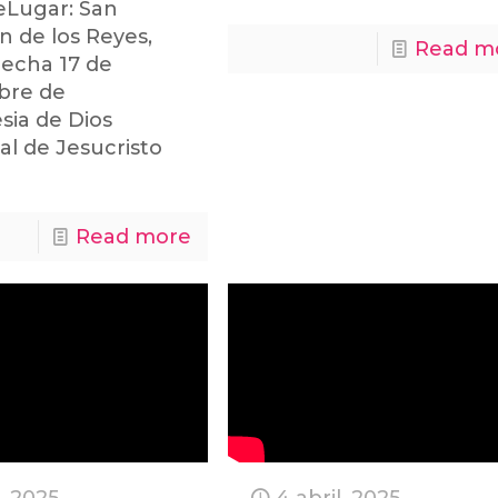
eLugar: San
n de los Reyes,
Read m
echa 17 de
bre de
sia de Dios
ial de Jesucristo
Read more