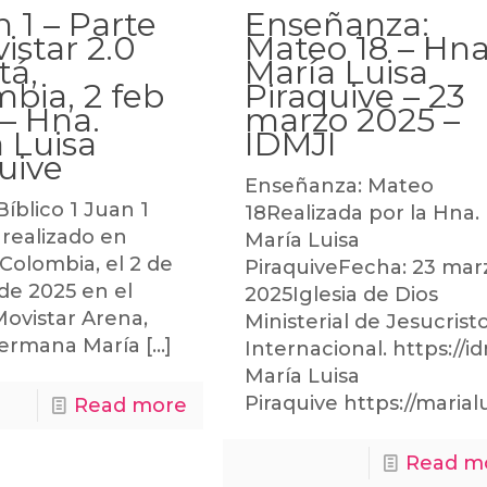
n 1 – Parte
Enseñanza:
vistar 2.0
Mateo 18 – Hna
tá,
María Luisa
bia, 2 feb
Piraquive – 23
– Hna.
marzo 2025 –
 Luisa
IDMJI
uive
Enseñanza: Mateo
Bíblico 1 Juan 1
18Realizada por la Hna.
) realizado en
María Luisa
Colombia, el 2 de
PiraquiveFecha: 23 mar
de 2025 en el
2025Iglesia de Dios
Movistar Arena,
Ministerial de Jesucrist
Hermana María
[…]
Internacional. https://
María Luisa
Piraquive https://maria
Read more
Read m