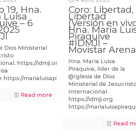
l, 2025
4 abril, 2025
 19, Hna.
Coro: Libertad,
 Luisa
Libertad
uive – 6
(Versión en viv
 2025
Hna. María Lui
JI
Piraquive
#IDMJI –
Movistar Aren
e Dios Ministerial
risto
Hna. María Luisa
ional. https://idmji.orgHermana
Piraquive, líder de la
isa
@Iglesia de Dios
e https://marialuisapiraquive.com
Ministerial de Jesucrist
Internacional
Read more
https://idmji.org
https://marialuisapiraq
Read m