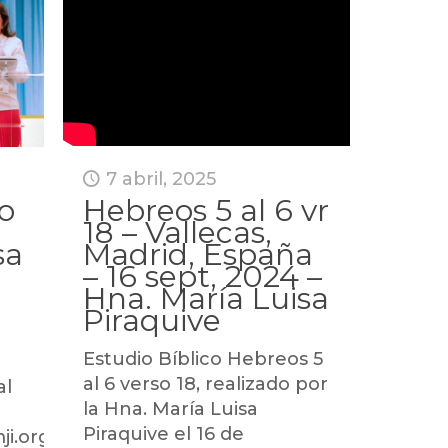
7 abril, 2025
Hebreos 5 al 6 vr
uo
18 – Vallecas,
Madrid, España
sa
– 16 sept, 2024 –
Hna. María Luisa
Piraquive
Estudio Bíblico Hebreos 5
al 6 verso 18, realizado por
al
la Hna. María Luisa
Piraquive el 16 de
mji.orghttps://marialuisapiraquive.com