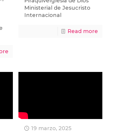
PiraquiveIglesia de Dios
Ministerial de Jesucristo
Internacional
de
Read more
ore
19 marzo, 2025