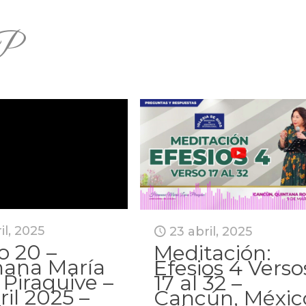
P
il, 2025
23 abril, 2025
o 20 –
Meditación:
ana María
Efesios 4 Verso
 Piraquive –
17 al 32 –
ril 2025 –
Cancún, Méxic